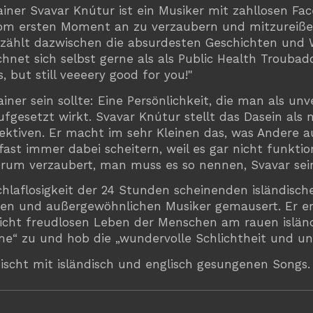
iner Svavar Knútur ist ein Musiker mit zahllosen Face
m ersten Moment an zu verzaubern und mitzureißen.
zählt dazwischen die absurdesten Geschichten und W
et sich selbst gerne als als Public Health Troubadou
, but still veeeery good for you!"
ainer sein sollte: Eine Persönlichkeit, die man als u
fgesetzt wirkt. Svavar Knútur stellt das Dasein als
spektiven. Er macht im sehr Kleinen das, was Andere
st immer dabei scheitern, weil es gar nicht funktio
um verzaubert, man muss es so nennen, Svavar sein 
hlaflosigkeit der 24 Stunden scheinenden isländisc
ren und außergewöhnlichen Musiker gemausert. Er er
nicht freudlosen Leben der Menschen am rauen islän
“ zu und hob die „wundervolle Schlichtheit und ung
mischt mit isländisch und englisch gesungenen Songs.