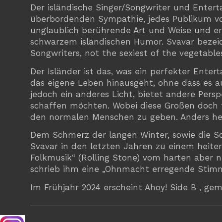
Der isländische Singer/Songwriter und Enterta
überbordenden Sympathie, jedes Publikum vo
unglaublich berührende Art und Weise und er
schwarzem isländischen Humor. Svavar bezeichn
Songwriters, not the sexiest of the vegetables
Der Isländer ist das, was ein perfekter Entert
das eigene Leben hinausgeht, ohne dass es au
jedoch ein anderes Licht, bietet andere Per
schaffen möchten. Wobei diese Großen doch fa
den normalen Menschen zu geben. Anders her
Dem Schmerz der langen Winter, sowie die Sc
Svavar in den letzten Jahren zu einem heite
Folkmusik“ (Rolling Stone) vom harten aber 
schrieb ihm eine „Ohnmacht erregende Stimme
Im Frühjahr 2024 erscheint Ahoy! Side B , ge